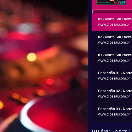
01 - Norte Sul Even
www.djcesar.com.br
02 - Norte Sul Even
www.djcesar.com.br
03 - Norte Sul Even
www.djcesar.com.br
Pancadão 01 - Norte
www.djcesar.com.br
Pancadão 02 - Norte
www.djcesar.com.br
Pancadão 03 - Norte
www.djcesar.com.br
DJ César – Norte 