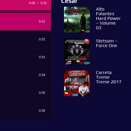
Cesar
0:00
/
0:31
Alto
Falantes
Hard Power
0:31
– Volume
03
0:32
Stetsom –
Force One
0:31
Carreta
0:34
Treme
Treme 2017
0:35
0:36