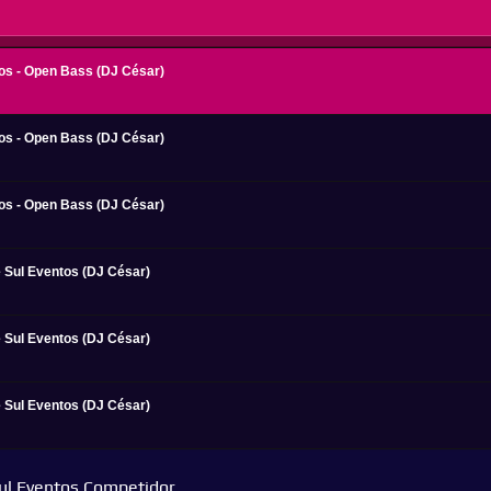
setas
para
cima
ou
para
baixo
tos - Open Bass (DJ César)
para
aumentar
ou
diminuir
o
tos - Open Bass (DJ César)
volume.
tos - Open Bass (DJ César)
 Sul Eventos (DJ César)
 Sul Eventos (DJ César)
 Sul Eventos (DJ César)
Sul Eventos Competidor