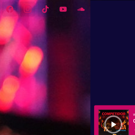
Tocador
de
áudio
w