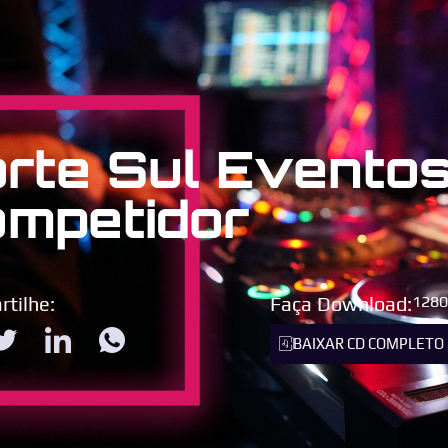
rte Sul Evento
mpetidor
tilhe:
Faça Download:
1280
BAIXAR CD COMPLETO