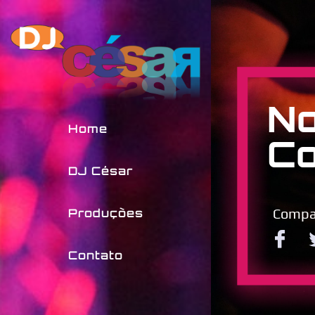
No
Home
Co
DJ César
Compar
Produções
Contato